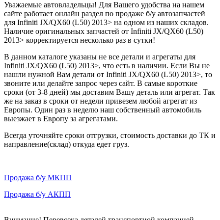
Уважаемые автовладельцы! Для Вашего удобства на нашем
сайте работает онлайн раздел по продаже б/у автозапчастей
для Infiniti JX/QX60 (L50) 2013> на одном из наших складов.
Наличие оригинальных запчастей от Infiniti JX/QX60 (L50)
2013> корректируется несколько раз в сутки!
В данном каталоге указаны не все детали и агрегаты для
Infiniti JX/QX60 (L50) 2013>, что есть в наличии. Если Вы не
нашли нужной Вам детали от Infiniti JX/QX60 (L50) 2013>, то
звоните или делайте запрос через сайт. В самые короткие
сроки (от 3-8 дней) мы доставим Вашу деталь или агрегат. Так
же на заказ в сроки от недели привезем любой агрегат из
Европы. Один раз в неделю наш собственный автомобиль
выезжает в Европу за агрегатами.
Всегда уточняйте сроки отгрузки, стоимость доставки до ТК и
направление(склад) откуда едет груз.
Продажа б/у МКПП
Продажа б/у АКПП
Внимание! Перевозка деталей транспортной компанией