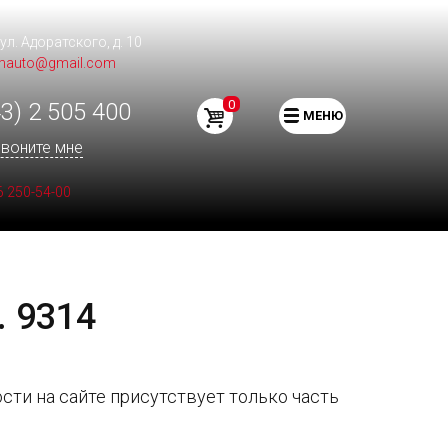
 ул. Адоратского, д. 10
mauto@gmail.com
0
3) 2 505 400
МЕНЮ
воните мне
6 250-54-00
. 9314
сти на сайте присутствует только часть