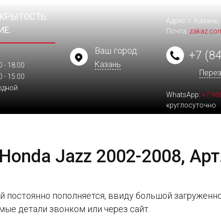
ТКРЫТОСТЬ.
Адрес: г. Казань,
ИЕ.
Почта:
zakaz.co
Ваш город:
+7 (84
Казань
0 - 18:00
Перез
0 - 15:00
одной
WhatsApp:
+7 96
круглосуточно
onda Jazz 2002-2008, Арт
й постоянно пополняется, ввиду большой загруженно
мые детали звонком или через сайт.