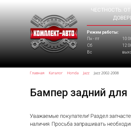
ЧЕСТНОСТЬ. О
ДОВЕР
Режим работы:
Пн - пт
10:0
Сб
12:0
Вс
вых
Главная
Каталог
Honda
Jazz
Jazz 2002-2008
Бампер задний для H
Уважаемые покупатели! Раздел запчасте
наличия. Просьба запрашивать необходи